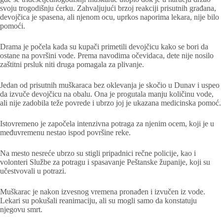
svoju trogodišnju ćerku. Zahvaljujući brzoj reakciji prisutnih građana,
devojčica je spasena, ali njenom ocu, uprkos naporima lekara, nije bilo
pomoći.
Drama je počela kada su kupači primetili devojčicu kako se bori da
ostane na površini vode. Prema navodima očevidaca, dete nije nosilo
zaštitni prsluk niti druga pomagala za plivanje.
Jedan od prisutnih muškaraca bez oklevanja je skočio u Dunav i uspeo
da izvuče devojčicu na obalu. Ona je progutala manju količinu vode,
ali nije zadobila teže povrede i ubrzo joj je ukazana medicinska pomoć.
Istovremeno je započela intenzivna potraga za njenim ocem, koji je u
međuvremenu nestao ispod površine reke.
Na mesto nesreće ubrzo su stigli pripadnici rečne policije, kao i
volonteri Službe za potragu i spasavanje Peštanske županije, koji su
učestvovali u potrazi.
Muškarac je nakon izvesnog vremena pronađen i izvučen iz vode.
Lekari su pokušali reanimaciju, ali su mogli samo da konstatuju
njegovu smrt.