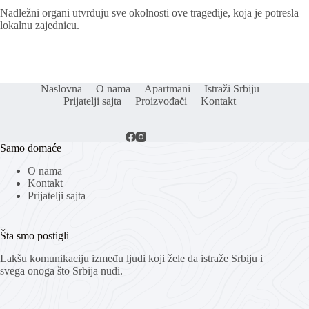
Nadležni organi utvrđuju sve okolnosti ove tragedije, koja je potresla
lokalnu zajednicu.
Naslovna
O nama
Apartmani
Istraži Srbiju
Prijatelji sajta
Proizvođači
Kontakt
Samo domaće
O nama
Kontakt
Prijatelji sajta
Šta smo postigli
Lakšu komunikaciju između ljudi koji žele da istraže Srbiju i
svega onoga što Srbija nudi.