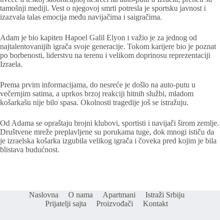
tamošnji mediji. Vest o njegovoj smrti potresla je sportsku javnost i
izazvala talas emocija među navijačima i saigračima.
Adam je bio kapiten Hapoel Galil Elyon i važio je za jednog od
najtalentovanijih igrača svoje generacije. Tokom karijere bio je poznat
po borbenosti, liderstvu na terenu i velikom doprinosu reprezentaciji
Izraela.
Prema prvim informacijama, do nesreće je došlo na auto-putu u
večernjim satima, a uprkos brzoj reakciji hitnih službi, mladom
košarkašu nije bilo spasa. Okolnosti tragedije još se istražuju.
Od Adama se opraštaju brojni klubovi, sportisti i navijači širom zemlje.
Društvene mreže preplavljene su porukama tuge, dok mnogi ističu da
je izraelska košarka izgubila velikog igrača i čoveka pred kojim je bila
blistava budućnost.
Naslovna
O nama
Apartmani
Istraži Srbiju
Prijatelji sajta
Proizvođači
Kontakt