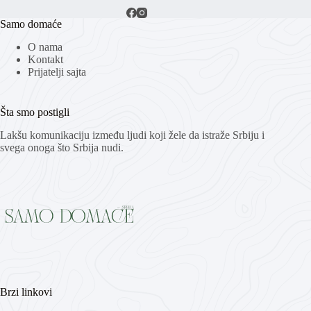
Samo domaće
O nama
Kontakt
Prijatelji sajta
Šta smo postigli
Lakšu komunikaciju između ljudi koji žele da istraže Srbiju i
svega onoga što Srbija nudi.
Brzi linkovi