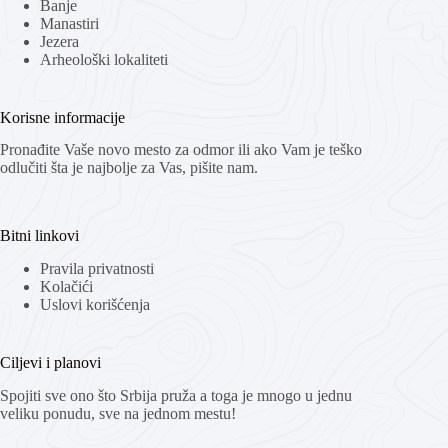
Banje
Manastiri
Jezera
Arheološki lokaliteti
Korisne informacije
Pronađite Vaše novo mesto za odmor ili ako Vam je teško
odlučiti šta je najbolje za Vas, pišite nam.
Bitni linkovi
Pravila privatnosti
Kolačići
Uslovi korišćenja
Ciljevi i planovi
Spojiti sve ono što Srbija pruža a toga je mnogo u jednu
veliku ponudu, sve na jednom mestu!