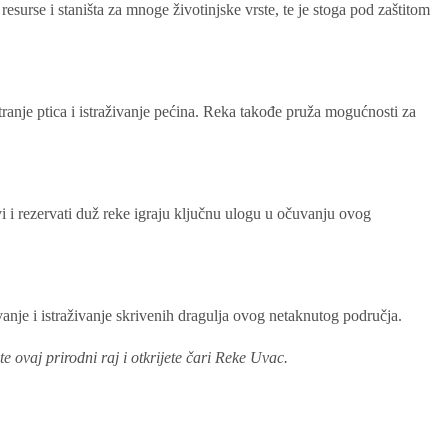
surse i staništa za mnoge životinjske vrste, te je stoga pod zaštitom
anje ptica i istraživanje pećina. Reka takođe pruža mogućnosti za
i i rezervati duž reke igraju ključnu ulogu u očuvanju ovog
anje i istraživanje skrivenih dragulja ovog netaknutog područja.
ovaj prirodni raj i otkrijete čari Reke Uvac.