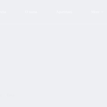
ovna
O nama
Apartmani
More
4
Reke