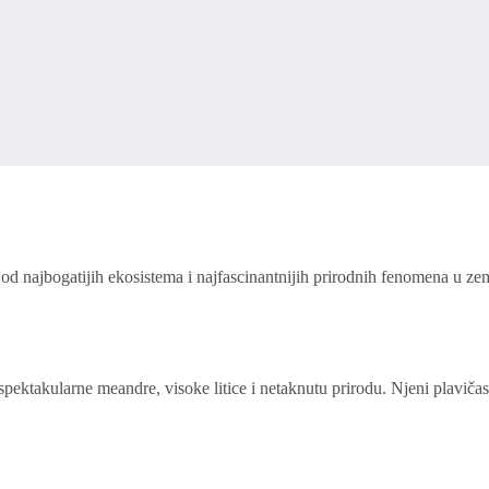
d najbogatijih ekosistema i najfascinantnijih prirodnih fenomena u zem
ektakularne meandre, visoke litice i netaknutu prirodu. Njeni plavičas