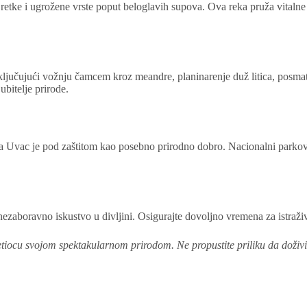
etke i ugrožene vrste poput beloglavih supova. Ova reka pruža vitalne re
ljučujući vožnju čamcem kroz meandre, planinarenje duž litica, posmatr
ubitelje prirode.
eka Uvac je pod zaštitom kao posebno prirodno dobro. Nacionalni parkov
ezaboravno iskustvo u divljini. Osigurajte dovoljno vremena za istraživ
ocu svojom spektakularnom prirodom. Ne propustite priliku da doživite 