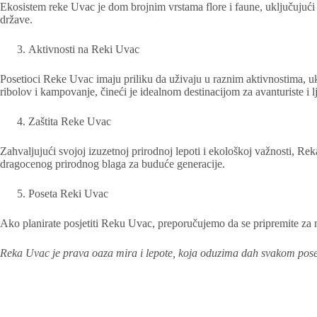
Ekosistem reke Uvac je dom brojnim vrstama flore i faune, uključujući r
države.
Aktivnosti na Reki Uvac
Posetioci Reke Uvac imaju priliku da uživaju u raznim aktivnostima, uk
ribolov i kampovanje, čineći je idealnom destinacijom za avanturiste i lj
Zaštita Reke Uvac
Zahvaljujući svojoj izuzetnoj prirodnoj lepoti i ekološkoj važnosti, R
dragocenog prirodnog blaga za buduće generacije.
Poseta Reki Uvac
Ako planirate posjetiti Reku Uvac, preporučujemo da se pripremite za n
Reka Uvac je prava oaza mira i lepote, koja oduzima dah svakom poseti