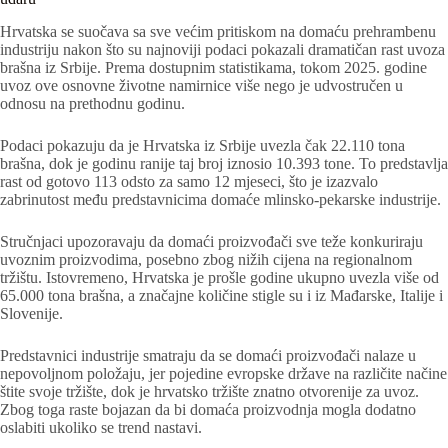
Hrvatska se suočava sa sve većim pritiskom na domaću prehrambenu
industriju nakon što su najnoviji podaci pokazali dramatičan rast uvoza
brašna iz Srbije. Prema dostupnim statistikama, tokom 2025. godine
uvoz ove osnovne životne namirnice više nego je udvostručen u
odnosu na prethodnu godinu.
Podaci pokazuju da je Hrvatska iz Srbije uvezla čak 22.110 tona
brašna, dok je godinu ranije taj broj iznosio 10.393 tone. To predstavlja
rast od gotovo 113 odsto za samo 12 mjeseci, što je izazvalo
zabrinutost među predstavnicima domaće mlinsko-pekarske industrije.
Stručnjaci upozoravaju da domaći proizvođači sve teže konkuriraju
uvoznim proizvodima, posebno zbog nižih cijena na regionalnom
tržištu. Istovremeno, Hrvatska je prošle godine ukupno uvezla više od
65.000 tona brašna, a značajne količine stigle su i iz Mađarske, Italije i
Slovenije.
Predstavnici industrije smatraju da se domaći proizvođači nalaze u
nepovoljnom položaju, jer pojedine evropske države na različite načine
štite svoje tržište, dok je hrvatsko tržište znatno otvorenije za uvoz.
Zbog toga raste bojazan da bi domaća proizvodnja mogla dodatno
oslabiti ukoliko se trend nastavi.