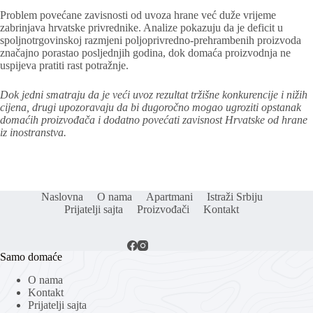
Problem povećane zavisnosti od uvoza hrane već duže vrijeme
zabrinjava hrvatske privrednike. Analize pokazuju da je deficit u
spoljnotrgovinskoj razmjeni poljoprivredno-prehrambenih proizvoda
značajno porastao posljednjih godina, dok domaća proizvodnja ne
uspijeva pratiti rast potražnje.
Dok jedni smatraju da je veći uvoz rezultat tržišne konkurencije i nižih
cijena, drugi upozoravaju da bi dugoročno mogao ugroziti opstanak
domaćih proizvođača i dodatno povećati zavisnost Hrvatske od hrane
iz inostranstva.
Naslovna
O nama
Apartmani
Istraži Srbiju
Prijatelji sajta
Proizvođači
Kontakt
Samo domaće
O nama
Kontakt
Prijatelji sajta