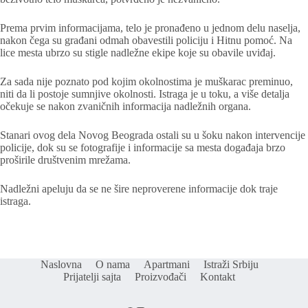
Prema prvim informacijama, telo je pronađeno u jednom delu naselja,
nakon čega su građani odmah obavestili policiju i Hitnu pomoć. Na
lice mesta ubrzo su stigle nadležne ekipe koje su obavile uviđaj.
Za sada nije poznato pod kojim okolnostima je muškarac preminuo,
niti da li postoje sumnjive okolnosti. Istraga je u toku, a više detalja
očekuje se nakon zvaničnih informacija nadležnih organa.
Stanari ovog dela Novog Beograda ostali su u šoku nakon intervencije
policije, dok su se fotografije i informacije sa mesta događaja brzo
proširile društvenim mrežama.
Nadležni apeluju da se ne šire neproverene informacije dok traje
istraga.
Naslovna
O nama
Apartmani
Istraži Srbiju
Prijatelji sajta
Proizvođači
Kontakt