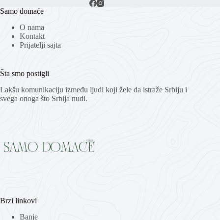
Samo domaće
O nama
Kontakt
Prijatelji sajta
Šta smo postigli
Lakšu komunikaciju između ljudi koji žele da istraže Srbiju i
svega onoga što Srbija nudi.
Brzi linkovi
Banje