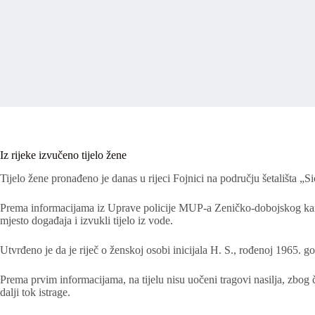
Iz rijeke izvučeno tijelo žene
Tijelo žene pronađeno je danas u rijeci Fojnici na području šetališta „S
Prema informacijama iz Uprave policije MUP-a Zeničko-dobojskog kantona,
mjesto događaja i izvukli tijelo iz vode.
Utvrđeno je da je riječ o ženskoj osobi inicijala H. S., rođenoj 1965. go
Prema prvim informacijama, na tijelu nisu uočeni tragovi nasilja, zbog č
dalji tok istrage.