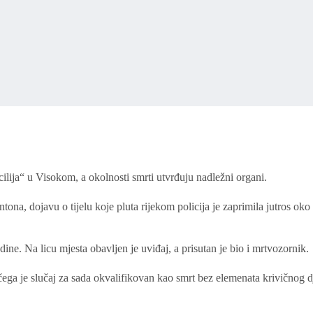
icilija“ u Visokom, a okolnosti smrti utvrđuju nadležni organi.
 dojavu o tijelu koje pluta rijekom policija je zaprimila jutros oko 7.
dine. Na licu mjesta obavljen je uviđaj, a prisutan je bio i mrtvozornik.
ega je slučaj za sada okvalifikovan kao smrt bez elemenata krivičnog dje