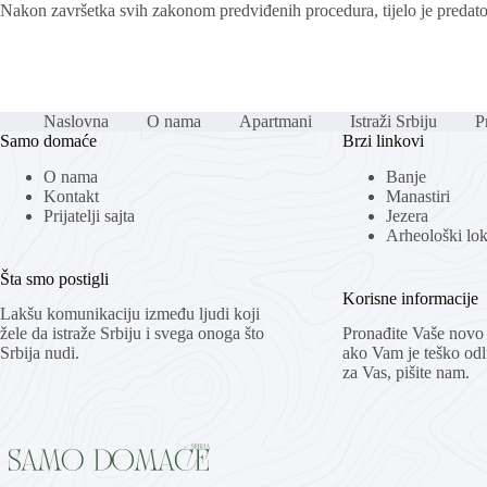
Nakon završetka svih zakonom predviđenih procedura, tijelo je predato 
Naslovna
O nama
Apartmani
Istraži Srbiju
Pr
Samo domaće
Brzi linkovi
O nama
Banje
Kontakt
Manastiri
Prijatelji sajta
Jezera
Arheološki loka
Šta smo postigli
Korisne informacije
Lakšu komunikaciju između ljudi koji
žele da istraže Srbiju i svega onoga što
Pronađite Vaše novo 
Srbija nudi.
ako Vam je teško odlu
za Vas, pišite nam.