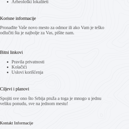
Arheološki lokaliteti
Korisne informacije
Pronađite Vaše novo mesto za odmor ili ako Vam je teško
odlučiti šta je najbolje za Vas, pišite nam.
Bitni linkovi
Pravila privatnosti
Kolačići
Uslovi korišćenja
Ciljevi i planovi
Spojiti sve ono što Srbija pruža a toga je mnogo u jednu
veliku ponudu, sve na jednom mestu!
Kontakt Informacije