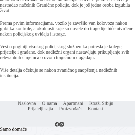
nastradao načelnik Granične policije, dok je još jedna osoba izgubila
život.
Prema prvim informacijama, vozilo je završilo van kolovoza nakon
gubitka kontrole, a okolnosti koje su dovele do tragedije biće utvrđene
nakon policijskog uviđaja i istrage.
Vest o pogibiji visokog policijskog službenika potresla je kolege,
prijatelje i građane, dok nadležni organi nastavljaju prikupljanje svih
relevantnih činjenica o ovom tragičnom događaju.
Više detalja očekuje se nakon zvaničnog saopštenja nadležnih
institucija.
Naslovna
O nama
Apartmani
Istraži Srbiju
Prijatelji sajta
Proizvođači
Kontakt
Samo domaće