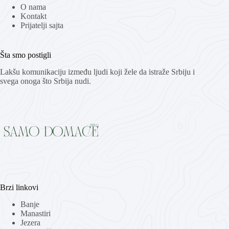
O nama
Kontakt
Prijatelji sajta
Šta smo postigli
Lakšu komunikaciju između ljudi koji žele da istraže Srbiju i
svega onoga što Srbija nudi.
Brzi linkovi
Banje
Manastiri
Jezera