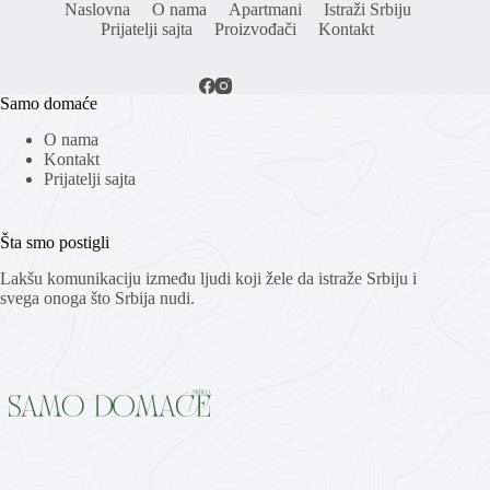
Naslovna
O nama
Apartmani
Istraži Srbiju
Prijatelji sajta
Proizvođači
Kontakt
Samo domaće
O nama
Kontakt
Prijatelji sajta
Šta smo postigli
Lakšu komunikaciju između ljudi koji žele da istraže Srbiju i
svega onoga što Srbija nudi.