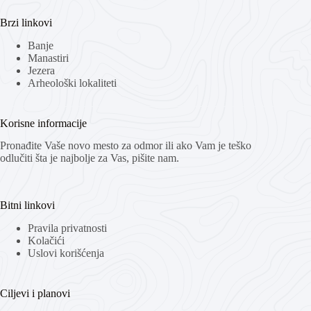
Brzi linkovi
Banje
Manastiri
Jezera
Arheološki lokaliteti
Korisne informacije
Pronađite Vaše novo mesto za odmor ili ako Vam je teško
odlučiti šta je najbolje za Vas, pišite nam.
Bitni linkovi
Pravila privatnosti
Kolačići
Uslovi korišćenja
Ciljevi i planovi