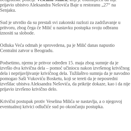
prijavio ubistvo Aleksandra Nešovića Baje u restoranu „27“ na
Senjaku.
Sud je utvrdio da su prestali svi zakonski razlozi za zadržavanje u
pritvoru, zbog čega će Milić u nastavku postupka svoju odbranu
iznositi sa slobode.
Odluka Veća odmah je sprovedena, pa je Milić danas napustio
Centralni zatvor u Beogradu.
Podsetimo, njemu je pritvor određen 15. maja zbog sumnje da je
izvršio dva krivična dela – pomoć učiniocu nakon izvršenog krivičnog
dela i neprijavljivanje krivičnog dela. Tužilaštvo sumnja da je navodno
pomogao Saši Vukoviću Bosketu, koji se tereti da je neposredni
izvršilac ubistva Aleksandra Nešovića, da prikrije dokaze, kao i da nije
prijavio izvršeno krivično delo.
Krivični postupak protiv Veselina Milića se nastavlja, a o njegovoj
eventualnoj krivici odlučiće sud po okončanju postupka.