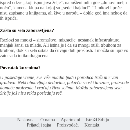
ispred crkve „koji ispunjava želje“, napušteni mlin gde „duhovi melju
noću“, kamena klupa na kojoj su „sedeli hajduci“. Ti mitovi i priče
nisu zapisane u knjigama, ali žive u narodu – dokle god ima nekog da
ih ispriča.
Zašto su sela zaboravljena?
Razlozi su mnogi – siromaštvo, migracije, nestanak infrastrukture,
manjak šansi za mlade. Ali istina je i da su mnogi otišli trbuhom za
kruhom, dok su sela ostala da čuvaju duh prošlosti. I možda su upravo
zato sada toliko dragocena.
Povratak korenima?
U poslednje vreme, sve više mladih ljudi i porodica traži mir van
gradova. Neki obnavljaju dedovinu, pokreću seoski turizam, proizvode
domaće proizvode i vraćaju život selima. Možda zaboravljena sela
Srbije još nisu rekla poslednju reč.
Naslovna
O nama
Apartmani
Istraži Srbiju
Prijatelji sajta
Proizvođači
Kontakt