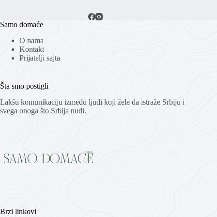
Samo domaće
O nama
Kontakt
Prijatelji sajta
Šta smo postigli
Lakšu komunikaciju između ljudi koji žele da istraže Srbiju i
svega onoga što Srbija nudi.
Brzi linkovi