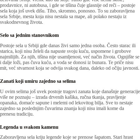
prodavnice, ni autobusa, i gde se tišina čuje glasnije od reči – postoje
sela koja još uvek dišu. Tiho, skromno, ponosno. To su zaboravljena
sela Srbije, mesta koja nisu nestala sa mape, ali polako nestaju iz
svakodnevnog života.
Selo sa jednim stanovnikom
Postoje sela u Srbiji gde danas živi samo jedna osoba. Često starac ili
starica, koji nisu želeli da napuste svoju kuću, uspomene i grobove
najmilijih. Za njih, tišina nije usamljenost, već način života. Ognjište se
i dalje loži, pas čuva kuću, a voda se donosi iz bunara. Te priče nisu
mit, već stvarnost koja se odvija svakog dana, daleko od očiju javnosti.
Zanati koji umiru zajedno sa selima
U ovim selima još uvek postoje tragovi zanata koje današnje generacije
više ne poznaju – izrada drvenih kašika, ručna tkanja, pravljenje
opanaka, domaće sapune i melemi od lekovitog bilja. Sve to nestaje
zajedno sa poslednjim čuvarima znanja koji nisu imali kome da
prenesu tradiciju.
Legenda u svakom kamenu
Zaboravljena sela kriju legende koje se prenose šapatom. Stari hrast