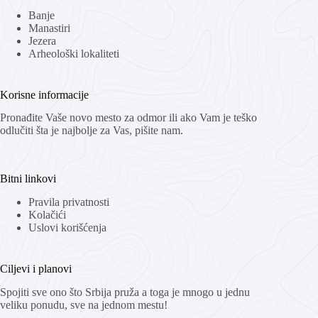
Banje
Manastiri
Jezera
Arheološki lokaliteti
Korisne informacije
Pronađite Vaše novo mesto za odmor ili ako Vam je teško
odlučiti šta je najbolje za Vas, pišite nam.
Bitni linkovi
Pravila privatnosti
Kolačići
Uslovi korišćenja
Ciljevi i planovi
Spojiti sve ono što Srbija pruža a toga je mnogo u jednu
veliku ponudu, sve na jednom mestu!