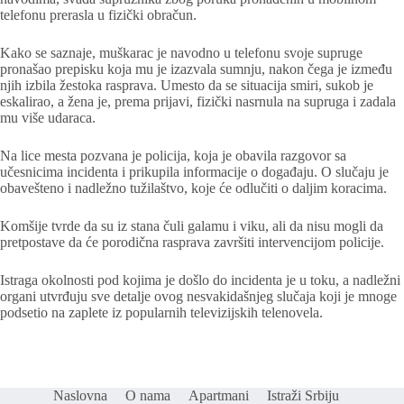
telefonu prerasla u fizički obračun.
Kako se saznaje, muškarac je navodno u telefonu svoje supruge
pronašao prepisku koja mu je izazvala sumnju, nakon čega je između
njih izbila žestoka rasprava. Umesto da se situacija smiri, sukob je
eskalirao, a žena je, prema prijavi, fizički nasrnula na supruga i zadala
mu više udaraca.
Na lice mesta pozvana je policija, koja je obavila razgovor sa
učesnicima incidenta i prikupila informacije o događaju. O slučaju je
obavešteno i nadležno tužilaštvo, koje će odlučiti o daljim koracima.
Komšije tvrde da su iz stana čuli galamu i viku, ali da nisu mogli da
pretpostave da će porodična rasprava završiti intervencijom policije.
Istraga okolnosti pod kojima je došlo do incidenta je u toku, a nadležni
organi utvrđuju sve detalje ovog nesvakidašnjeg slučaja koji je mnoge
podsetio na zaplete iz popularnih televizijskih telenovela.
Naslovna
O nama
Apartmani
Istraži Srbiju