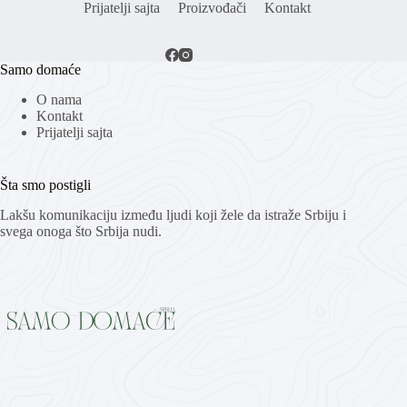
Prijatelji sajta
Proizvođači
Kontakt
Samo domaće
O nama
Kontakt
Prijatelji sajta
Šta smo postigli
Lakšu komunikaciju između ljudi koji žele da istraže Srbiju i
svega onoga što Srbija nudi.