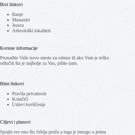
Brzi linkovi
Banje
Manastiri
Jezera
Arheološki lokaliteti
Korisne informacije
Pronađite Vaše novo mesto za odmor ili ako Vam je teško
odlučiti šta je najbolje za Vas, pišite nam.
Bitni linkovi
Pravila privatnosti
Kolačići
Uslovi korišćenja
Ciljevi i planovi
Spojiti sve ono što Srbija pruža a toga je mnogo u jednu