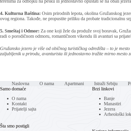
terenima za odbojku na pesku ili jednostavno opuštati se na obali jezera
4. Kulturna Baština:
Osim prirodnih lepota, okolina Gružanskog jezera 
ovog regiona. Takođe, ne propustite priliku da probate tradicionalnu sr
5. Smeštaj i Odmor:
Za one koji žele da produže svoj boravak, Gružans
radi o porodičnom odmoru, romantičnom vikendu ili avanturi sa prijat
Gružansko jezero je više od običnog turističkog odredišta – to je mesto 
zaljubljenik u prirodu, avanturista ili jednostavno tražite mirno mesto
Naslovna
O nama
Apartmani
Istraži Srbiju
Pr
Samo domaće
Brzi linkovi
O nama
Banje
Kontakt
Manastiri
Prijatelji sajta
Jezera
Arheološki loka
Šta smo postigli