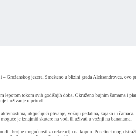
iji – Gružanskog jezera. Smešteno u blizini grada Aleksandrovca, ovo p
ojom lepotom tokom svih godišnjih doba. Okruženo bujnim šumama i plan
je i uživanje u prirodi.
tivnostima, uključujući plivanje, vožnju pedalina, kajaka ili čamaca. R
, moguće je iznajmiti skutere na vodi ili uživati u vožnji na bananama.
udi i brojne mogućnosti za rekreaciju na kopnu. Posetioci mogu istraživa