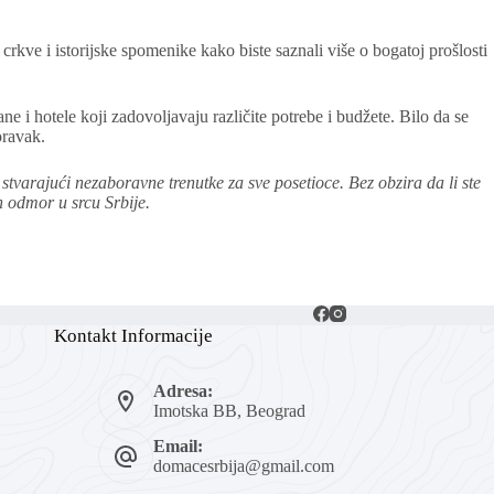
rkve i istorijske spomenike kako biste saznali više o bogatoj prošlosti
 i hotele koji zadovoljavaju različite potrebe i budžete. Bilo da se
oravak.
, stvarajući nezaboravne trenutke za sve posetioce. Bez obzira da li ste
n odmor u srcu Srbije.
Kontakt Informacije
Adresa:
Imotska BB, Beograd
Email:
domacesrbija@gmail.com