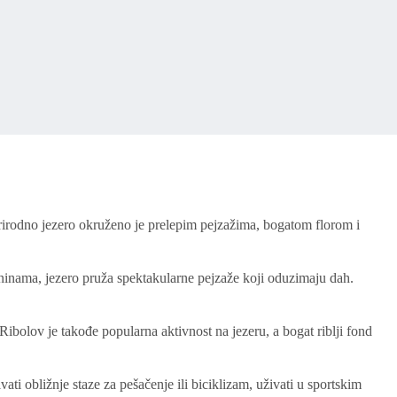
rirodno jezero okruženo je prelepim pejzažima, bogatom florom i
inama, jezero pruža spektakularne pejzaže koji oduzimaju dah.
ibolov je takođe popularna aktivnost na jezeru, a bogat riblji fond
ti obližnje staze za pešačenje ili biciklizam, uživati u sportskim