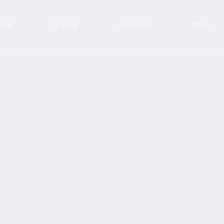
ovna
O nama
Apartmani
More
Jezera