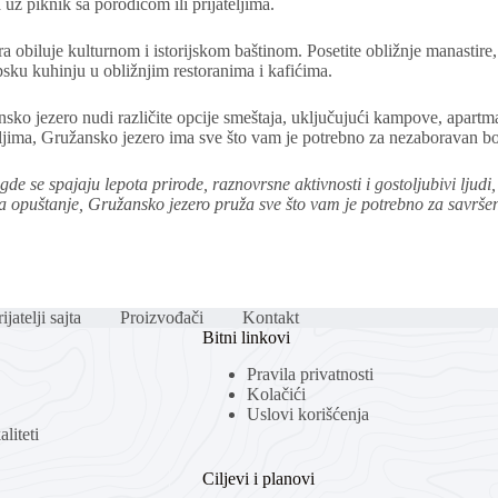
 uz piknik sa porodicom ili prijateljima.
obiluje kulturnom i istorijskom baštinom. Posetite obližnje manastire, c
psku kuhinju u obližnjim restoranima i kafićima.
ko jezero nudi različite opcije smeštaja, uključujući kampove, apartmane
eljima, Gružansko jezero ima sve što vam je potrebno za nezaboravan b
gde se spajaju lepota prirode, raznovrsne aktivnosti i gostoljubivi ljudi
 za opuštanje, Gružansko jezero pruža sve što vam je potrebno za savrše
ijatelji sajta
Proizvođači
Kontakt
Bitni linkovi
Pravila privatnosti
Kolačići
Uslovi korišćenja
liteti
Ciljevi i planovi