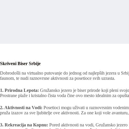
Skriveni Biser Srbije
Dobrodošli na virtualno putovanje do jednog od najlepših jezera u Srb
faunom, te nudi raznovrsne aktivnosti za posetioce svih uzrasta.
1. Prirodna Lepota:
Gružansko jezero je biser prirode koji pleni sv
Prostrane plaže i kristalno čista voda čine ovo mesto idealnim za opuštan
2. Aktivnosti na Vodi:
Posetioci mogu uživati u raznovrsnim vodenim ak
pruža izazov za sve ljubitelje ove aktivnosti. Za one koji vole avanturu
3. Rekreacija na Kopnu:
Pored aktivnosti na vodi, Gružansko jezero n