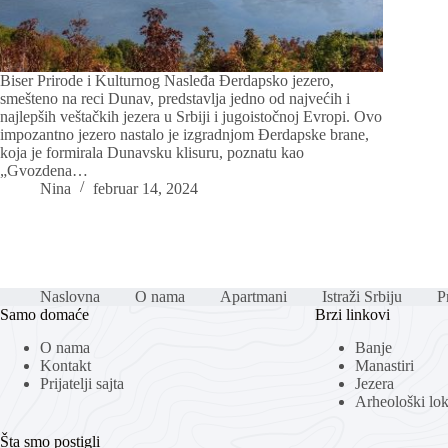
Biser Prirode i Kulturnog Nasleđa Đerdapsko jezero,
smešteno na reci Dunav, predstavlja jedno od najvećih i
najlepših veštačkih jezera u Srbiji i jugoistočnoj Evropi. Ovo
impozantno jezero nastalo je izgradnjom Đerdapske brane,
koja je formirala Dunavsku klisuru, poznatu kao
„Gvozdena…
Nina
februar 14, 2024
Naslovna
O nama
Apartmani
Istraži Srbiju
Pr
Samo domaće
Brzi linkovi
O nama
Banje
Kontakt
Manastiri
Prijatelji sajta
Jezera
Arheološki loka
Šta smo postigli