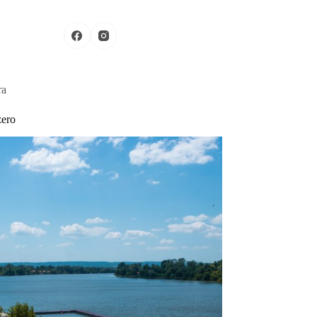
Pošaljite Vaš proizvod
ra
zero