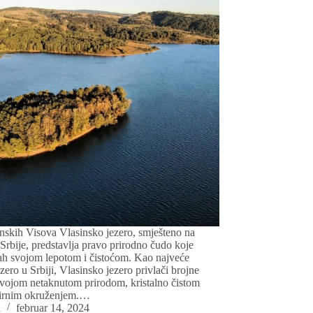
inskih Visova Vlasinsko jezero, smješteno na
Srbije, predstavlja pravo prirodno čudo koje
h svojom lepotom i čistoćom. Kao najveće
zero u Srbiji, Vlasinsko jezero privlači brojne
svojom netaknutom prirodom, kristalno čistom
irnim okruženjem.…
a
februar 14, 2024