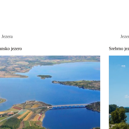
ovna
O nama
Apartmani
More
Jezera
Jeze
nsko jezero
Srebrno je