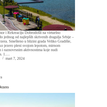
or i Rekreaciju Dobrodošli na virtuelno
o jednog od najlepših skrivenih dragulja Srbije –
ezera. Smešteno u blizini grada Veliko Gradište,
ko jezero pleni svojom lepotom, mirnom
 i raznovrsnim aktivnostima koje nudi
a. 1.…
a
mart 7, 2024
ra
Jezero