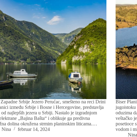
 Zapadne Srbije Jezero Perućac, smešteno na reci Drini
Biser Plan
anici između Srbije i Bosne i Hercegovine, predstavlja
jugoistoku 
 od najlepših jezera u Srbiji. Nastalo je izgradnjom
oduzima da
elektrane „Bajina Bašta“ i oblikuje ga predivna
veštačko je
žna dolina okružena strmim planinskim liticama.…
posetioce 
Nina
februar 14, 2024
vodom i m
Nin