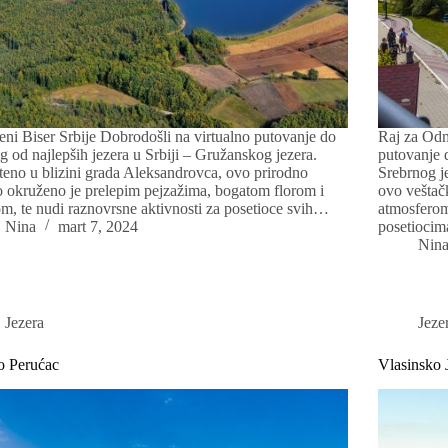
eni Biser Srbije Dobrodošli na virtualno putovanje do
Raj za Odm
g od najlepših jezera u Srbiji – Gružanskog jezera.
putovanje d
eno u blizini grada Aleksandrovca, ovo prirodno
Srebrnog j
o okruženo je prelepim pejzažima, bogatom florom i
ovo veštač
m, te nudi raznovrsne aktivnosti za posetioce svih…
atmosferom
Nina
mart 7, 2024
posetiocim
Nin
Jezera
Jeze
o Perućac
Vlasinsko 