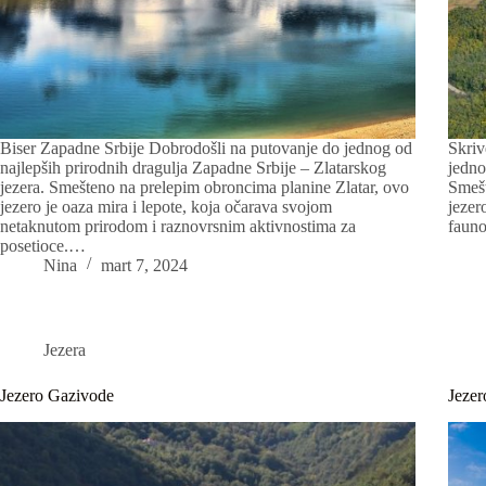
Biser Zapadne Srbije Dobrodošli na putovanje do jednog od
Skriv
najlepših prirodnih dragulja Zapadne Srbije – Zlatarskog
jedno
jezera. Smešteno na prelepim obroncima planine Zlatar, ovo
Smešt
jezero je oaza mira i lepote, koja očarava svojom
jezer
netaknutom prirodom i raznovrsnim aktivnostima za
fauno
posetioce.…
Nina
mart 7, 2024
Jezera
Jezero Gazivode
Jezer