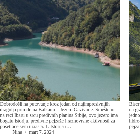
Dobrodošli na putovanje kroz jedan od najimpresivnijih
Biser
dragulja prirode na Balkanu – Jezero Gazivode. Smešteno
na gr
na reci Ibaru u srcu predivnih planina Srbije, ovo jezero ima
jedno
bogatu istoriju, predivne pejzaže i raznovrsne aktivnosti za
hidro
posetioce svih uzrasta. 1. Istorija i…
pejza
Nina
mart 7, 2024