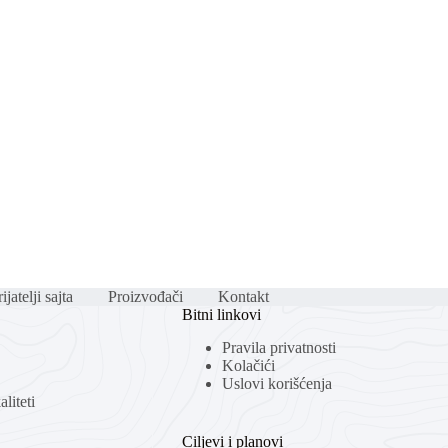
ijatelji sajta
Proizvođači
Kontakt
Bitni linkovi
Pravila privatnosti
Kolačići
Uslovi korišćenja
liteti
Ciljevi i planovi