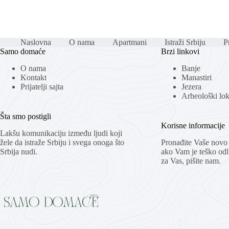
Naslovna
O nama
Apartmani
Istraži Srbiju
Pr
Samo domaće
Brzi linkovi
O nama
Banje
Kontakt
Manastiri
Prijatelji sajta
Jezera
Arheološki loka
Šta smo postigli
Korisne informacije
Lakšu komunikaciju između ljudi koji
žele da istraže Srbiju i svega onoga što
Pronađite Vaše novo 
Srbija nudi.
ako Vam je teško odlu
za Vas, pišite nam.