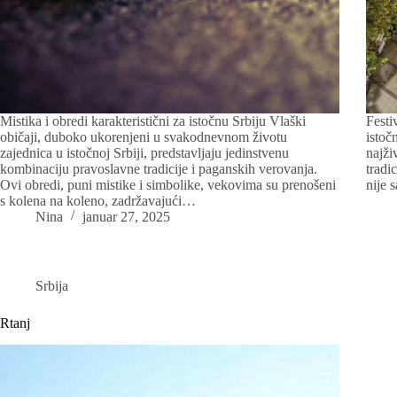
Mistika i obredi karakteristični za istočnu Srbiju Vlaški
Festi
običaji, duboko ukorenjeni u svakodnevnom životu
istoč
zajednica u istočnoj Srbiji, predstavljaju jedinstvenu
najži
kombinaciju pravoslavne tradicije i paganskih verovanja.
tradi
Ovi obredi, puni mistike i simbolike, vekovima su prenošeni
nije 
s kolena na koleno, zadržavajući…
Nina
januar 27, 2025
Srbija
Rtanj