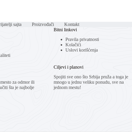
ijatelji sajta
Proizvođači
Kontakt
Bitni linkovi
Pravila privatnosti
Kolačići
Uslovi korišćenja
liteti
Ciljevi i planovi
Spojiti sve ono što Srbija pruža a toga je
mesto za odmor ili
mnogo u jednu veliku ponudu, sve na
čiti šta je najbolje
jednom mestu!