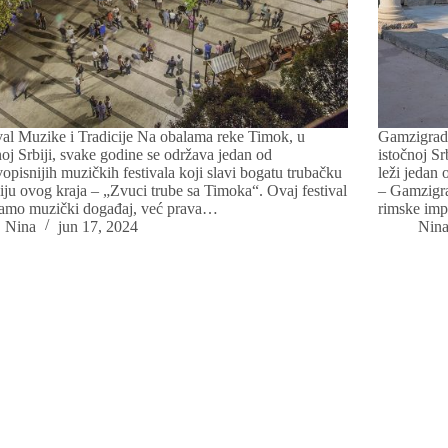
val Muzike i Tradicije Na obalama reke Timok, u
Gamzigrad
noj Srbiji, svake godine se održava jedan od
istočnoj Sr
vopisnijih muzičkih festivala koji slavi bogatu trubačku
leži jedan
ciju ovog kraja – „Zvuci trube sa Timoka“. Ovaj festival
– Gamzigra
samo muzički događaj, već prava…
rimske imp
Nina
jun 17, 2024
Nin