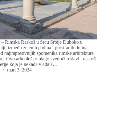
 – Rimska Raskoš u Srcu Srbije Duboko u
biji, između zelenih padina i prostranih dolina,
 od najimpresivnijih spomenika rimske arhitekture
d. Ovo arheološko blago svedoči o slavi i raskoši
erije koja je nekada vladala…
a
mart 3, 2024