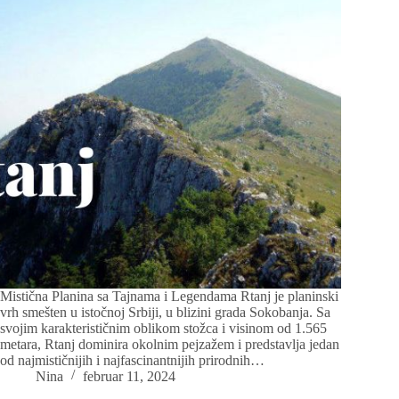
Mistična Planina sa Tajnama i Legendama Rtanj je planinski
vrh smešten u istočnoj Srbiji, u blizini grada Sokobanja. Sa
svojim karakterističnim oblikom stožca i visinom od 1.565
metara, Rtanj dominira okolnim pejzažem i predstavlja jedan
od najmističnijih i najfascinantnijih prirodnih…
Nina
februar 11, 2024