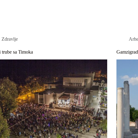
ovna
O nama
Apartmani
More
Zdravlje
Arhe
 trube sa Timoka
Gamzigra