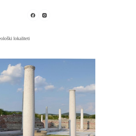
Pošaljite Vaš proizvod
ološki lokaliteti
d