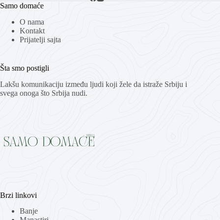
Samo domaće
O nama
Kontakt
Prijatelji sajta
Šta smo postigli
Lakšu komunikaciju između ljudi koji žele da istraže Srbiju i
svega onoga što Srbija nudi.
Brzi linkovi
Banje
Manastiri