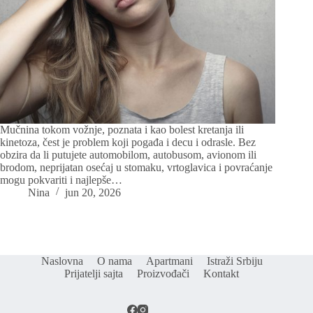
Mučnina tokom vožnje, poznata i kao bolest kretanja ili
kinetoza, čest je problem koji pogađa i decu i odrasle. Bez
obzira da li putujete automobilom, autobusom, avionom ili
brodom, neprijatan osećaj u stomaku, vrtoglavica i povraćanje
mogu pokvariti i najlepše…
Nina
jun 20, 2026
Naslovna
O nama
Apartmani
Istraži Srbiju
Prijatelji sajta
Proizvođači
Kontakt