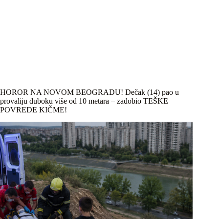
HOROR NA NOVOM BEOGRADU! Dečak (14) pao u
provaliju duboku više od 10 metara – zadobio TEŠKE
POVREDE KIČME!