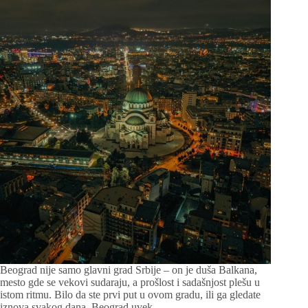
Beograd nije samo glavni grad Srbije – on je duša Balkana,
mesto gde se vekovi sudaraju, a prošlost i sadašnjost plešu u
istom ritmu. Bilo da ste prvi put u ovom gradu, ili ga gledate
iznova svakog dana, Beograd uvek…