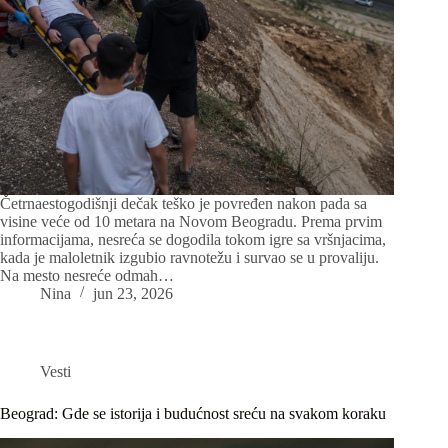
Četrnaestogodišnji dečak teško je povređen nakon pada sa
visine veće od 10 metara na Novom Beogradu. Prema prvim
informacijama, nesreća se dogodila tokom igre sa vršnjacima,
kada je maloletnik izgubio ravnotežu i survao se u provaliju.
Na mesto nesreće odmah…
Nina
jun 23, 2026
Vesti
Beograd: Gde se istorija i budućnost sreću na svakom koraku