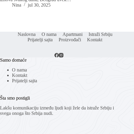
Nina
jul 30, 2025
Naslovna
O nama
Apartmani
Istraži Srbiju
Prijatelji sajta
Proizvođači
Kontakt
Samo domaće
O nama
Kontakt
Prijatelji sajta
Šta smo postigli
Lakšu komunikaciju između ljudi koji žele da istraže Srbiju i
svega onoga što Srbija nudi.